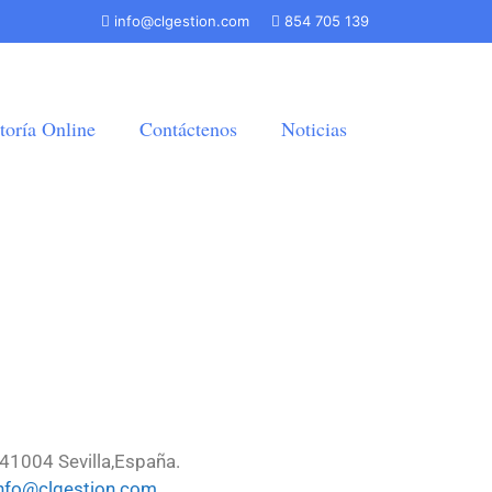
info@clgestion.com
854 705 139
toría Online
Contáctenos
Noticias
 41004 Sevilla,España.
nfo@clgestion.com