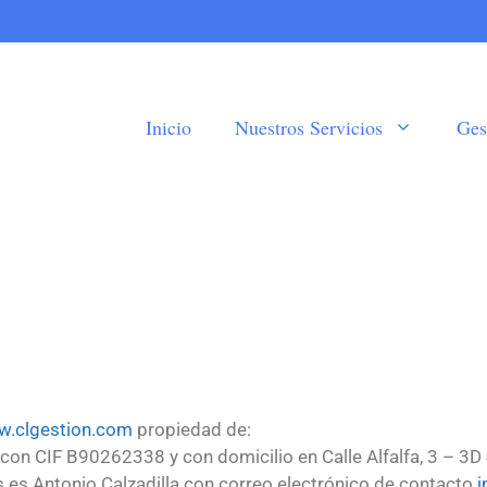
Inicio
Nuestros Servicios
Ges
w.clgestion.com
propiedad de:
on CIF B90262338 y con domicilio en Calle Alfalfa, 3 – 3D
s es Antonio Calzadilla con correo electrónico de contacto
i