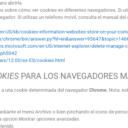
ra abrirla.
ces sobre cómo ver cookies en diferentes navegadores. Si uti
gador. Si utilizas un teléfono móvil, consulta el manual de
g/en-US/kb/cookies-information-websites-store-on-your-com
om/chrome/bin/answer.py?hl=en&answer=95647&topic=146
ws.microsoft.com/en-US/internet-explorer/delete-manage-
b/ph5042
ows/12.00/es-ES/cookies.html
OKIES
PARA LOS NAVEGADORES M
r a una
cookie
determinada del navegador
Chrome
. Nota: es
ediante el menú Archivo o bien pinchando el icono de person
la opción
Mostrar opciones avanzadas
.
tenido
.