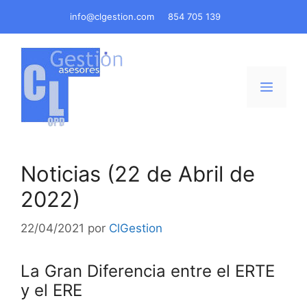
Saltar
info@clgestion.com
854 705 139
al
contenido
Menú
Noticias (22 de Abril de
2022)
22/04/2021
por
ClGestion
La Gran Diferencia entre el ERTE
y el ERE