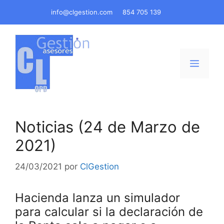
Saltar
info@clgestion.com
854 705 139
al
contenido
Menú
Noticias (24 de Marzo de
2021)
24/03/2021
por
ClGestion
Hacienda lanza un simulador
para calcular si la declaración de