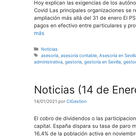
Hoy explican las exigencias de los autón
Covid Las principales organizaciones se 
ampliación más allá del 31 de enero El P
pagos en efectivo entre particulares y p
más
Categorías
Noticias
Etiquetas
asesoría
,
asesoría contable
,
Asesoría en Sevill
administrativa
,
gestoria
,
gestoría en Sevilla
,
gestor
Noticias (14 de Ene
14/01/2021
por
ClGestion
El cobro de dividendos o las participaci
capital. España dispara su tasa de paro m
16,4% de la población activa en noviembr