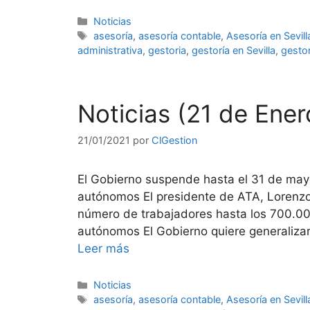
Categorías
Noticias
Etiquetas
asesoría
,
asesoría contable
,
Asesoría en Sevill
administrativa
,
gestoria
,
gestoría en Sevilla
,
gestor
Noticias (21 de Ene
21/01/2021
por
ClGestion
El Gobierno suspende hasta el 31 de mayo
autónomos El presidente de ATA, Lorenzo 
número de trabajadores hasta los 700.00
autónomos El Gobierno quiere generalizar l
Leer más
Categorías
Noticias
Etiquetas
asesoría
,
asesoría contable
,
Asesoría en Sevill