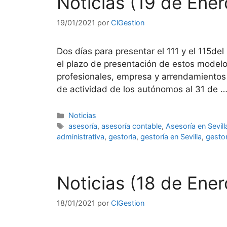
Noticias (19 de Ene
19/01/2021
por
ClGestion
Dos días para presentar el 111 y el 115de
el plazo de presentación de estos modelos
profesionales, empresa y arrendamientos 
de actividad de los autónomos al 31 de 
Categorías
Noticias
Etiquetas
asesoría
,
asesoría contable
,
Asesoría en Sevill
administrativa
,
gestoria
,
gestoría en Sevilla
,
gestor
Noticias (18 de Ene
18/01/2021
por
ClGestion