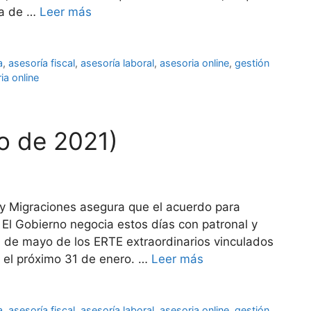
ía de …
Leer más
a
,
asesoría fiscal
,
asesoría laboral
,
asesoria online
,
gestión
ia online
ro de 2021)
l y Migraciones asegura que el acuerdo para
El Gobierno negocia estos días con patronal y
1 de mayo de los ERTE extraordinarios vinculados
 el próximo 31 de enero. …
Leer más
a
,
asesoría fiscal
,
asesoría laboral
,
asesoria online
,
gestión