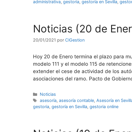
administrativa
,
gestoria
,
gestoría en Sevilla
,
gestor
Noticias (20 de Ene
20/01/2021
por
ClGestion
Hoy 20 de Enero termina el plazo para m
modelo 111 y el modelo 115 de retenciones
extender el cese de actividad de los au
asociaciones del ramo. Pacto de Gobierno
Categorías
Noticias
Etiquetas
asesoría
,
asesoría contable
,
Asesoría en Sevill
gestoria
,
gestoría en Sevilla
,
gestoria online