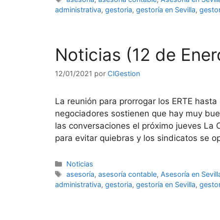
administrativa
,
gestoria
,
gestoría en Sevilla
,
gestor
Noticias (12 de Ene
12/01/2021
por
ClGestion
La reunión para prorrogar los ERTE hasta
negociadores sostienen que hay muy buen
las conversaciones el próximo jueves La 
para evitar quiebras y los sindicatos se
Categorías
Noticias
Etiquetas
asesoría
,
asesoría contable
,
Asesoría en Sevill
administrativa
,
gestoria
,
gestoría en Sevilla
,
gestor