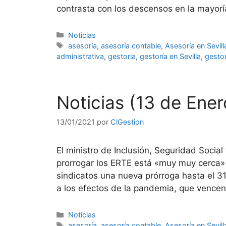
contrasta con los descensos en la mayor
Categorías
Noticias
Etiquetas
asesoría
,
asesoría contable
,
Asesoría en Sevill
administrativa
,
gestoria
,
gestoría en Sevilla
,
gestor
Noticias (13 de Ene
13/01/2021
por
ClGestion
El ministro de Inclusión, Seguridad Socia
prorrogar los ERTE está «muy muy cerca» 
sindicatos una nueva prórroga hasta el 3
a los efectos de la pandemia, que vencen
Categorías
Noticias
Etiquetas
asesoría
,
asesoría contable
,
Asesoría en Sevill