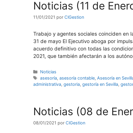
Noticias (11 de Ener
11/01/2021
por
ClGestion
Trabajo y agentes sociales coinciden en 
31 de mayo El Ejecutivo aboga por impulsa
acuerdo definitivo con todas las condici
2021, que también afectarán a los autó
Categorías
Noticias
Etiquetas
asesoría
,
asesoría contable
,
Asesoría en Sevill
administrativa
,
gestoria
,
gestoría en Sevilla
,
gestor
Noticias (08 de Ene
08/01/2021
por
ClGestion