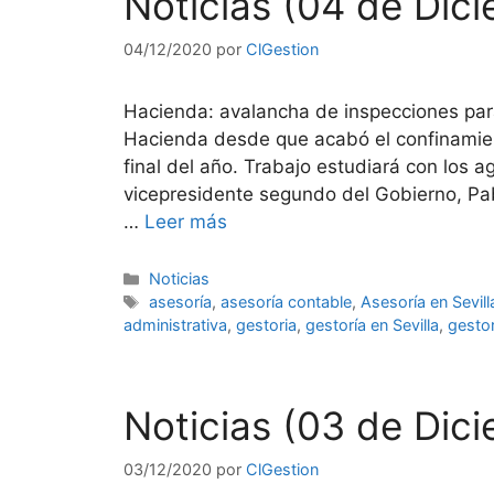
Noticias (04 de Dic
04/12/2020
por
ClGestion
Hacienda: avalancha de inspecciones par
Hacienda desde que acabó el confinamien
final del año. Trabajo estudiará con los a
vicepresidente segundo del Gobierno, Pabl
…
Leer más
Categorías
Noticias
Etiquetas
asesoría
,
asesoría contable
,
Asesoría en Sevill
administrativa
,
gestoria
,
gestoría en Sevilla
,
gestor
Noticias (03 de Dic
03/12/2020
por
ClGestion