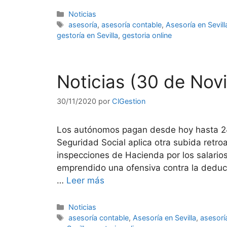
Categorías
Noticias
Etiquetas
asesoría
,
asesoría contable
,
Asesoría en Sevill
gestoría en Sevilla
,
gestoria online
Noticias (30 de Nov
30/11/2020
por
ClGestion
Los autónomos pagan desde hoy hasta 2
Seguridad Social aplica otra subida retroa
inspecciones de Hacienda por los salarios
emprendido una ofensiva contra la deducib
…
Leer más
Categorías
Noticias
Etiquetas
asesoría contable
,
Asesoría en Sevilla
,
asesoría