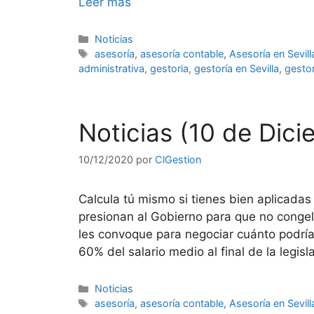
Leer más
Categorías
Noticias
Etiquetas
asesoría
,
asesoría contable
,
Asesoría en Sevill
administrativa
,
gestoria
,
gestoría en Sevilla
,
gestor
Noticias (10 de Dic
10/12/2020
por
ClGestion
Calcula tú mismo si tienes bien aplicadas
presionan al Gobierno para que no congele
les convoque para negociar cuánto podría 
60% del salario medio al final de la legis
Categorías
Noticias
Etiquetas
asesoría
,
asesoría contable
,
Asesoría en Sevill