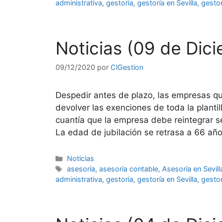
administrativa
,
gestoria
,
gestoría en Sevilla
,
gestor
Noticias (09 de Dic
09/12/2020
por
ClGestion
Despedir antes de plazo, las empresas q
devolver las exenciones de toda la planti
cuantía que la empresa debe reintegrar s
La edad de jubilación se retrasa a 66 a
Categorías
Noticias
Etiquetas
asesoría
,
asesoría contable
,
Asesoría en Sevill
administrativa
,
gestoria
,
gestoría en Sevilla
,
gestor