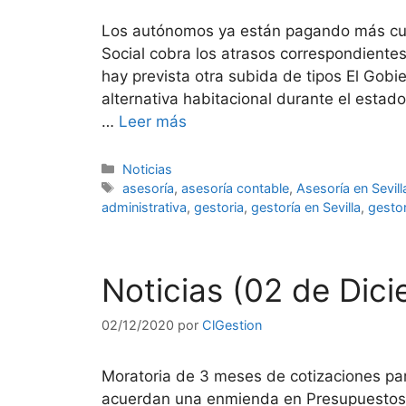
Los autónomos ya están pagando más cuot
Social cobra los atrasos correspondientes
hay prevista otra subida de tipos El Gobi
alternativa habitacional durante el estad
…
Leer más
Categorías
Noticias
Etiquetas
asesoría
,
asesoría contable
,
Asesoría en Sevill
administrativa
,
gestoria
,
gestoría en Sevilla
,
gestor
Noticias (02 de Dic
02/12/2020
por
ClGestion
Moratoria de 3 meses de cotizaciones p
acuerdan una enmienda en Presupuestos 