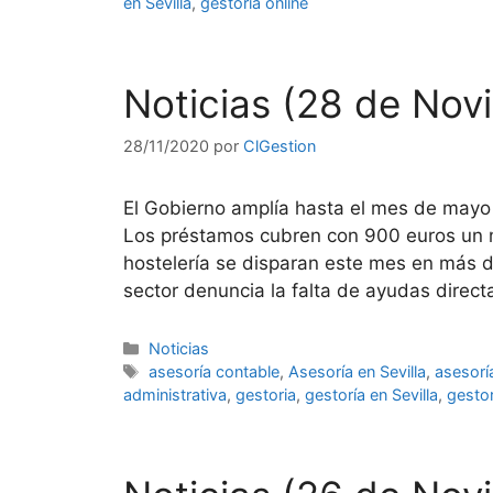
en Sevilla
,
gestoria online
Noticias (28 de Nov
28/11/2020
por
ClGestion
El Gobierno amplía hasta el mes de mayo 
Los préstamos cubren con 900 euros un 
hostelería se disparan este mes en más d
sector denuncia la falta de ayudas dire
Categorías
Noticias
Etiquetas
asesoría contable
,
Asesoría en Sevilla
,
asesoría
administrativa
,
gestoria
,
gestoría en Sevilla
,
gestor