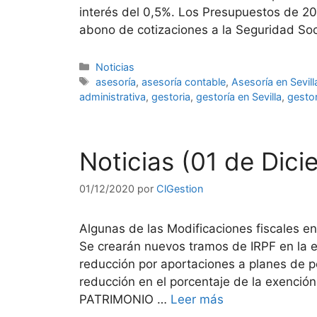
interés del 0,5%. Los Presupuestos de 20
abono de cotizaciones a la Seguridad Soc
Categorías
Noticias
Etiquetas
asesoría
,
asesoría contable
,
Asesoría en Sevill
administrativa
,
gestoria
,
gestoría en Sevilla
,
gestor
Noticias (01 de Dic
01/12/2020
por
ClGestion
Algunas de las Modificaciones fiscales e
Se crearán nuevos tramos de IRPF en la esc
reducción por aportaciones a planes d
reducción en el porcentaje de la exenció
PATRIMONIO …
Leer más