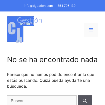
Saltar
info@clgestion.com
854 705 139
al
contenido
Menú
No se ha encontrado nada
Parece que no hemos podido encontrar lo que
estás buscando. Quizá pueda ayudarte una
búsqueda.
Buscar: