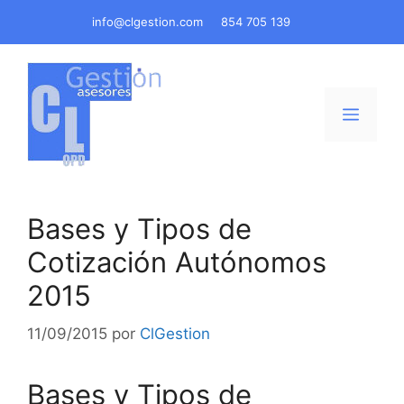
Saltar
info@clgestion.com
854 705 139
al
contenido
Menú
Bases y Tipos de
Cotización Autónomos
2015
11/09/2015
por
ClGestion
Bases y Tipos de