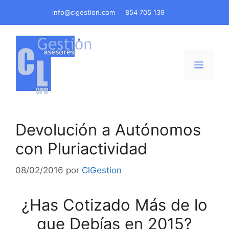
Saltar
info@clgestion.com
854 705 139
al
contenido
Menú
Devolución a Autónomos
con Pluriactividad
08/02/2016
por
ClGestion
¿Has Cotizado Más de lo
que Debías en 2015?