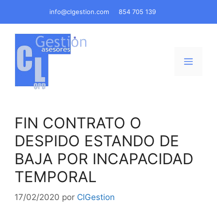
Saltar
info@clgestion.com
854 705 139
al
contenido
Menú
FIN CONTRATO O
DESPIDO ESTANDO DE
BAJA POR INCAPACIDAD
TEMPORAL
17/02/2020
por
ClGestion