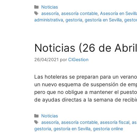
Categorías
Noticias
Etiquetas
asesoría
,
asesoría contable
,
Asesoría en Sevill
administrativa
,
gestoria
,
gestoría en Sevilla
,
gestor
Noticias (26 de Abri
26/04/2021
por
ClGestion
Las hoteleras se preparan para un veran
un nuevo esquema de suspensión de emple
pero que no obligue a mantener el puesto 
de ayudas directas a la semana de recib
Categorías
Noticias
Etiquetas
asesoría
,
asesoría contable
,
asesoría fiscal
,
as
gestoria
,
gestoría en Sevilla
,
gestoria online