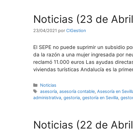
Noticias (23 de Abri
23/04/2021
por
ClGestion
El SEPE no puede suprimir un subsidio p
da la razón a una mujer ingresada por ne
reclamó 11.000 euros Las ayudas directas p
viviendas turísticas Andalucía es la prime
Categorías
Noticias
Etiquetas
asesoría
,
asesoría contable
,
Asesoría en Sevill
administrativa
,
gestoria
,
gestoría en Sevilla
,
gestor
Noticias (22 de Abri