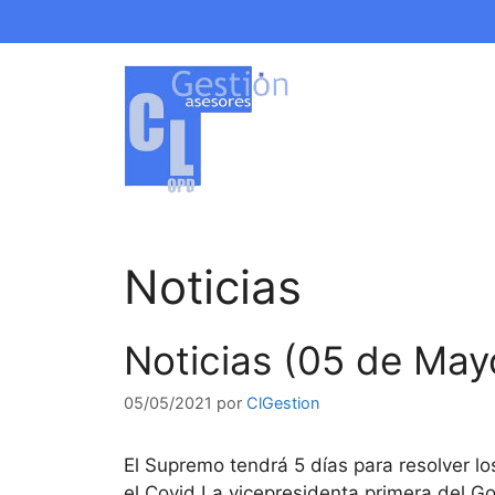
Saltar
al
contenido
Noticias
Noticias (05 de May
05/05/2021
por
ClGestion
El Supremo tendrá 5 días para resolver l
el Covid La vicepresidenta primera del G