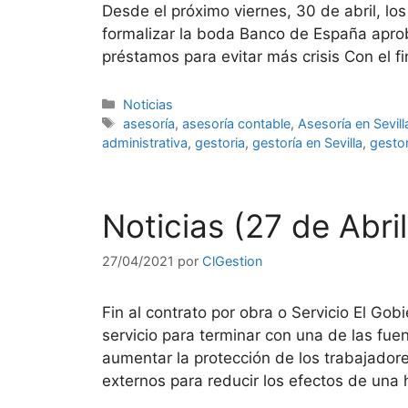
Desde el próximo viernes, 30 de abril, lo
formalizar la boda Banco de España aprob
préstamos para evitar más crisis Con el f
Categorías
Noticias
Etiquetas
asesoría
,
asesoría contable
,
Asesoría en Sevill
administrativa
,
gestoria
,
gestoría en Sevilla
,
gestor
Noticias (27 de Abri
27/04/2021
por
ClGestion
Fin al contrato por obra o Servicio El Gob
servicio para terminar con una de las fu
aumentar la protección de los trabajadores
externos para reducir los efectos de una