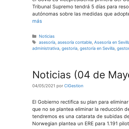
Tribunal Supremo tendrá 5 días para reso
autónomas sobre las medidas que adopte
más
Categorías
Noticias
Etiquetas
asesoría
,
asesoría contable
,
Asesoría en Sevill
administrativa
,
gestoria
,
gestoría en Sevilla
,
gestor
Noticias (04 de May
04/05/2021
por
ClGestion
El Gobierno rectifica su plan para elimina
que no se plantea eliminar la reducción de 
tendremos es una catarata de subidas de
Norwegian plantea un ERE para 1.191 pilot