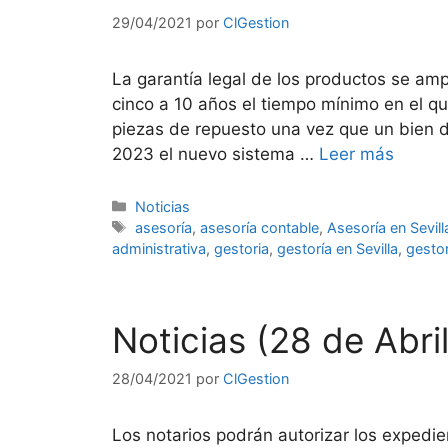
29/04/2021
por
ClGestion
La garantía legal de los productos se am
cinco a 10 años el tiempo mínimo en el qu
piezas de repuesto una vez que un bien d
2023 el nuevo sistema …
Leer más
Categorías
Noticias
Etiquetas
asesoría
,
asesoría contable
,
Asesoría en Sevill
administrativa
,
gestoria
,
gestoría en Sevilla
,
gestor
Noticias (28 de Abri
28/04/2021
por
ClGestion
Los notarios podrán autorizar los expedie