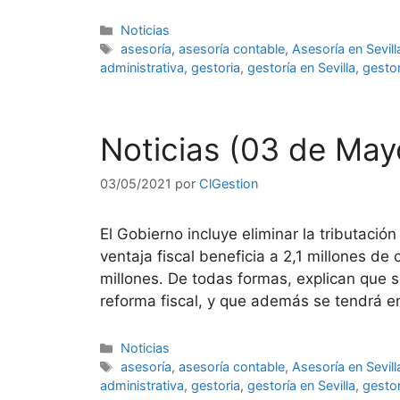
Categorías
Noticias
Etiquetas
asesoría
,
asesoría contable
,
Asesoría en Sevill
administrativa
,
gestoria
,
gestoría en Sevilla
,
gestor
Noticias (03 de May
03/05/2021
por
ClGestion
El Gobierno incluye eliminar la tributació
ventaja fiscal beneficia a 2,1 millones d
millones. De todas formas, explican que s
reforma fiscal, y que además se tendrá 
Categorías
Noticias
Etiquetas
asesoría
,
asesoría contable
,
Asesoría en Sevill
administrativa
,
gestoria
,
gestoría en Sevilla
,
gestor