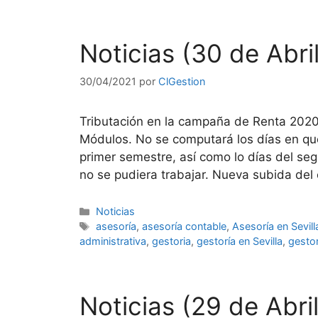
Noticias (30 de Abri
30/04/2021
por
ClGestion
Tributación en la campaña de Renta 2020
Módulos. No se computará los días en qu
primer semestre, así como lo días del se
no se pudiera trabajar. Nueva subida del
Categorías
Noticias
Etiquetas
asesoría
,
asesoría contable
,
Asesoría en Sevill
administrativa
,
gestoria
,
gestoría en Sevilla
,
gestor
Noticias (29 de Abri