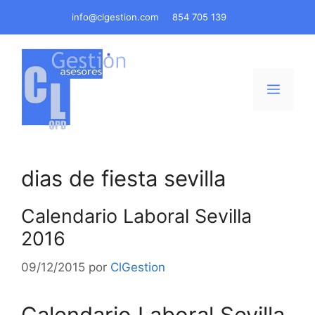
Saltar
info@clgestion.com
854 705 139
al
contenido
Menú
dias de fiesta sevilla
Calendario Laboral Sevilla
2016
09/12/2015
por
ClGestion
Calendario Laboral Sevilla