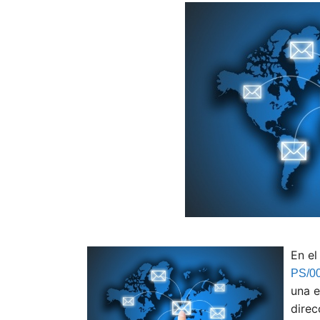
En el
PS/0
una e
direc