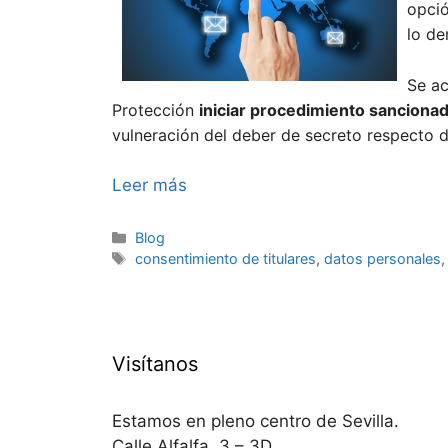
opció
lo de
Se ac
Protección
iniciar procedimiento sanciona
vulneración del deber de secreto respecto d
Leer más
Categorías
Blog
Etiquetas
consentimiento de titulares
,
datos personales
Visítanos
Estamos en pleno centro de Sevilla.
Calle Alfalfa, 3 – 3D