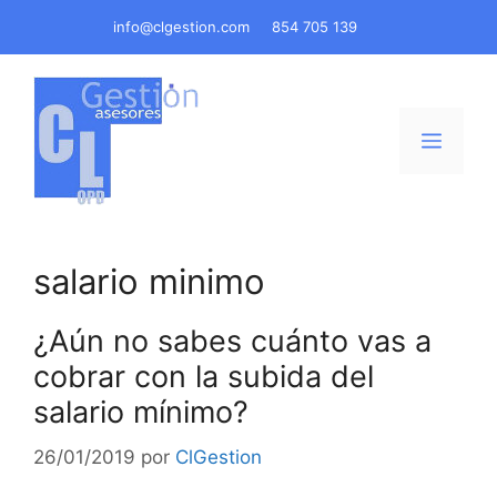
Saltar
info@clgestion.com
854 705 139
al
contenido
Menú
salario minimo
¿Aún no sabes cuánto vas a
cobrar con la subida del
salario mínimo?
26/01/2019
por
ClGestion