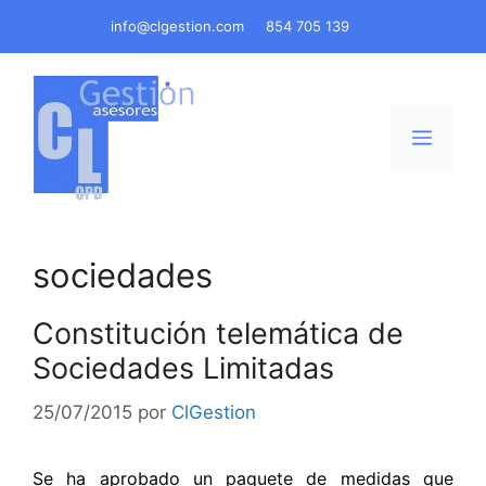
Saltar
info@clgestion.com
854 705 139
al
contenido
Menú
sociedades
Constitución telemática de
Sociedades Limitadas
25/07/2015
por
ClGestion
Se ha aprobado un paquete de medidas que